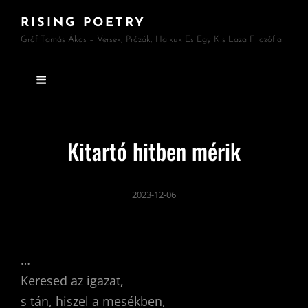
RISING POETRY
Gróf Tamás Ákos – Versek, Prózák, Haikuk És Egy Kis Laza Filozófia
Kitartó hitben mérik
2023-12-06
…
Keresed az igazat,
s tán, hiszel a mesékben,