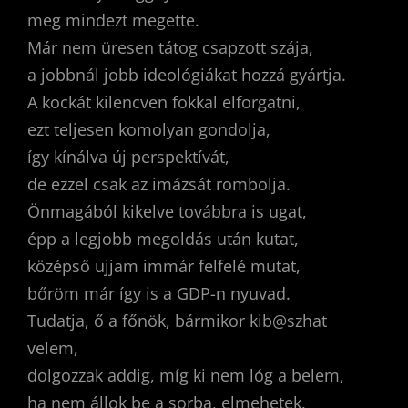
meg mindezt megette.
Már nem üresen tátog csapzott szája,
a jobbnál jobb ideológiákat hozzá gyártja.
A kockát kilencven fokkal elforgatni,
ezt teljesen komolyan gondolja,
így kínálva új perspektívát,
de ezzel csak az imázsát rombolja.
Önmagából kikelve továbbra is ugat,
épp a legjobb megoldás után kutat,
középső ujjam immár felfelé mutat,
bőröm már így is a GDP-n nyuvad.
Tudatja, ő a főnök, bármikor kib@szhat
velem,
dolgozzak addig, míg ki nem lóg a belem,
ha nem állok be a sorba, elmehetek,