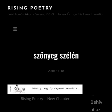
RISING POETRY
Gróf Tamás Ákos – Versek, Prózák, Haikuk És Egy Kis Laza Filozófia
szőnyeg szélén
2016-11-18
…
Rising Poetry – New Chapter
Behív
at az