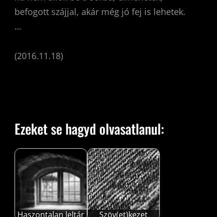
befogott szájjal, akár még jó fej is lehetek.
…
(2016.11.18)
Ezeket se hagyd olvasatlanul:
Haszontalan leltár
Szöv(et)kezet