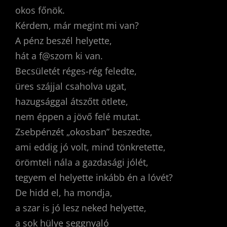
okos főnök.
Kérdem, már megint mi van?
A pénz beszél helyette,
hát a f@szom ki van.
Becsületét réges-rég feledte,
üres szájjal csaholva ugat,
hazugsággal átszőtt ötlete,
nem éppen a jövő felé mutat.
Zsebpénzét „okosban” beszedte,
ami eddig jó volt, mind tönkretette,
örömteli nála a gazdasági jólét,
tegyem el helyette inkább én a lóvét?
De hidd el, ha mondja,
a szar is jó lesz neked helyette,
a sok hülye seggnyaló